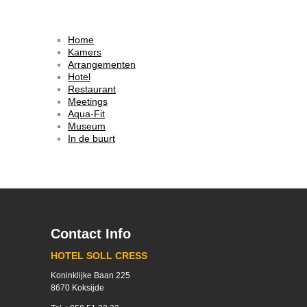
Home
Kamers
Arrangementen
Hotel
Restaurant
Meetings
Aqua-Fit
Museum
In de buurt
Contact Info
HOTEL SOLL CRESS
Koninklijke Baan 225
8670 Koksijde