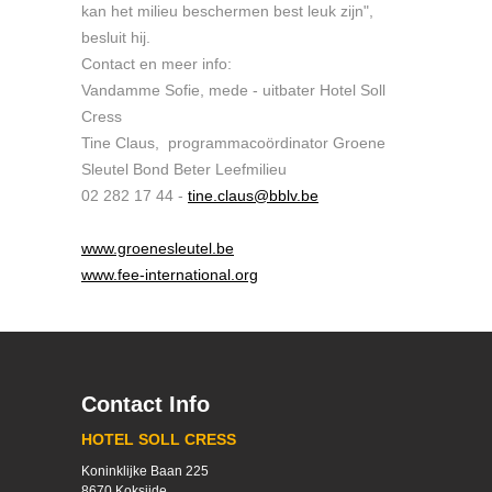
kan het milieu beschermen best leuk zijn",
besluit hij.
Contact en meer info:
Vandamme Sofie, mede - uitbater Hotel Soll
Cress
Tine Claus, programmacoördinator Groene
Sleutel Bond Beter Leefmilieu
02 282 17 44 -
tine.claus@bblv.be
www.groenesleutel.be
www.fee-international.org
Contact Info
HOTEL SOLL CRESS
Koninklijke Baan 225
8670 Koksijde