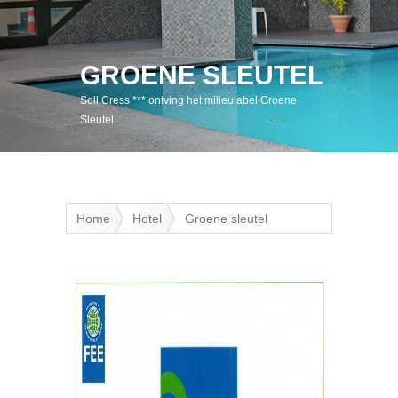
GROENE SLEUTEL
Soll Cress *** ontving het milieulabel Groene
Sleutel
Home
Hotel
Groene sleutel