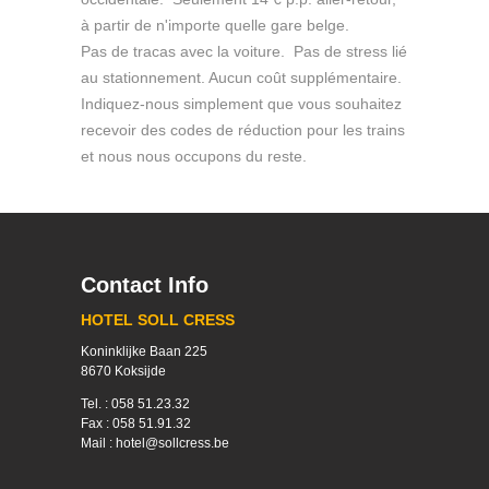
à partir de n'importe quelle gare belge.
Pas de tracas avec la voiture. Pas de stress lié
au stationnement. Aucun coût supplémentaire.
Indiquez-nous simplement que vous souhaitez
recevoir des codes de réduction pour les trains
et nous nous occupons du reste.
Contact Info
HOTEL SOLL CRESS
Koninklijke Baan 225
8670 Koksijde
Tel. : 058 51.23.32
Fax : 058 51.91.32
Mail : hotel@sollcress.be