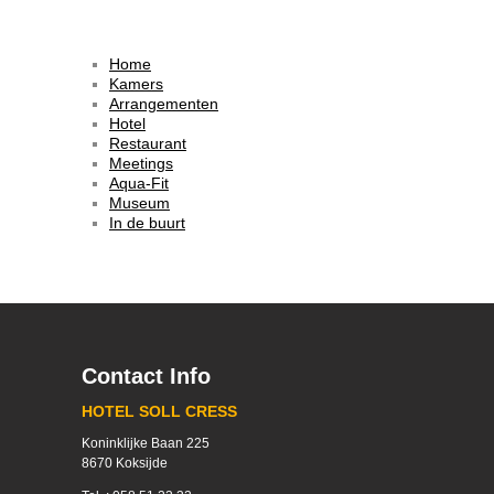
Home
Kamers
Arrangementen
Hotel
Restaurant
Meetings
Aqua-Fit
Museum
In de buurt
Contact Info
HOTEL SOLL CRESS
Koninklijke Baan 225
8670 Koksijde